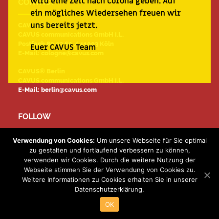
wird eine Zeit nach Corona geben. Auf
CONTACT
ein mögliches Wiedersehen freuen wir
uns bereits jetzt.
CAVUS® Köln
CAVUS communications GmbH i.L.
Postfach 80 03 60 / 51003 Köln
Euer CAVUS Team
E-Mail:
cologne@cavus.com
CAVUS® Berlin
CAVUS communications GmbH i.L.
E-Mail:
berlin@cavus.com
FOLLOW
Facebook
Impressum
Verwendung von Cookies:
Um unsere Webseite für Sie optimal
Instagram
Datenschutz
zu gestalten und fortlaufend verbessern zu können,
LinkedIn
verwenden wir Cookies. Durch die weitere Nutzung der
Webseite stimmen Sie der Verwendung von Cookies zu.
Impressum
Weitere Informationen zu Cookies erhalten Sie in unserer
All copyright 2021
Back to top
Datenschutz
Datenschutzerklärung.
OK