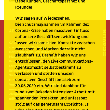
Euer CAVUS Team
Liebe Kunden, Geschäftspartner und
Freunde!
Wir sagen auf Wiedersehen.
Die Schutzmaßnahmen im Rahmen der
Corona-Krise haben massiven Einfluss
ABOUT
auf unsere Geschäftsentwicklung und
lassen wirksame Live-Kontakte zwischen
CAVUS communications ist eine
spezialisierte Werbeagentur mit Sitz in
Menschen und Marken derzeit nicht
Berlin und Köln. Wir liefern
glaubhaft zu. Deshalb haben wir uns
Markenaktivierungs-Lösungen für
entschlossen, den Livekommunikations-
Konsum- und Lifestyle-Güter und
fördern Absatz durch geplante
Agenturmarkt selbstbestimmt zu
Erlebnisketten. Der Shop ist unser
verlassen und stellen unseren
Wohnzimmer, das Festival unser
operativen Geschäftsbetrieb zum
Hinterhof, die Roadshow unser
Vorgarten, LIVE-Kommunikation ist
30.06.2020 ein. Wir sind dankbar für
unsere Welt. Wir aktivieren
rund zwei Dekaden intensiver Arbeit mit
Zielgruppen dort, wo wir sie treffen:
spannenden Projekten und unfassbar
mitten im Leben.
stolz auf das gemeinsam Erreichte. Es